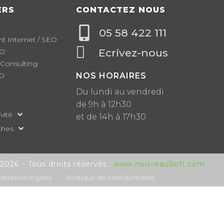
ERS
CONTACTEZ NOUS
05 58 422 111
 Internet / SEO
Ecrivez-nous
EO
 Consulting
EO
NOS HORAIRES
Du lundi au vendredi
de 9h à 12h30
vité
et de 14h à 17h30
ches
www.nouveauSoft.com
026 – Tous droits réservés :
Mentions légales
Politique de confidentialité