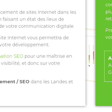
co
pl
ncement de sites Internet dans les
re
 faisant un état des lieux de
de votre communication digitale.
Pr
vo
site Internet vous permettra de
 votre développement.
mation SEO
pour une maîtrise en
A
isibilité, et donc sur votre
A
G
cement / SEO
dans les Landes et