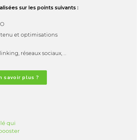
sées sur les points suivants :
EO
tenu et optimisations
nking, réseaux sociaux, ...
n savoir plus ?
lé qui
 booster