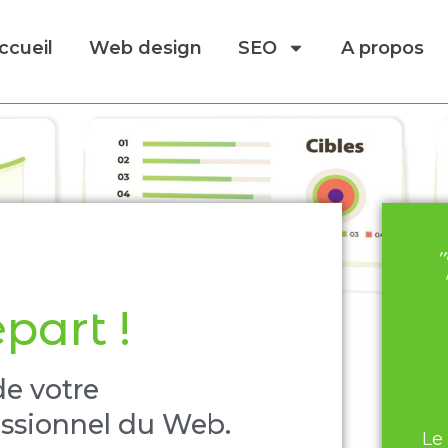
ccueil
Web design
SEO
A propos
"
epart !​
de votre
essionnel du Web.
Le