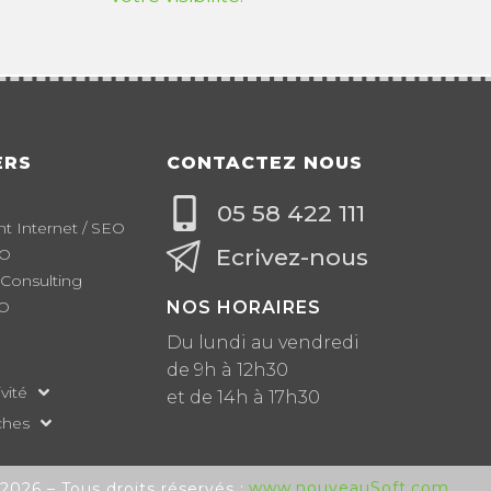
ERS
CONTACTEZ NOUS
05 58 422 111
 Internet / SEO
Ecrivez-nous
EO
 Consulting
EO
NOS HORAIRES
Du lundi au vendredi
de 9h à 12h30
vité
et de 14h à 17h30
ches
www.nouveauSoft.com
026 – Tous droits réservés :