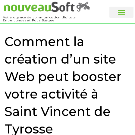
Votre agence de communication digitale
Entre Landes et Pays Basque
Web design
A propos
Comment la
création d’un site
Web peut booster
votre activité à
Saint Vincent de
Tyrosse