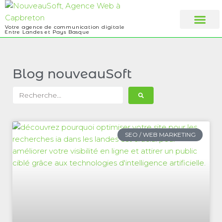
Votre agence de communication digitale
Entre Landes et Pays Basque
Web design
A propos
Blog nouveauSoft
SEO / WEB MARKETING