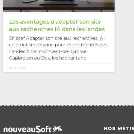
Les avantages d’adapter son site
aux recherches IA dans les landes
En bref Adapter son site aux recherches IA :
un atout stratégique pour les entreprises des
Landes À Saint-Vincent-de-Tyrosse,
Capbreton ou Dax, les habitants ne
18.06.2026
NOS MÉTI