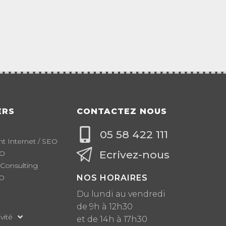
ERS
CONTACTEZ NOUS
05 58 422 111
 Internet / SEO
Ecrivez-nous
EO
 Consulting
EO
NOS HORAIRES
Du lundi au vendredi
de 9h à 12h30
vité
et de 14h à 17h30