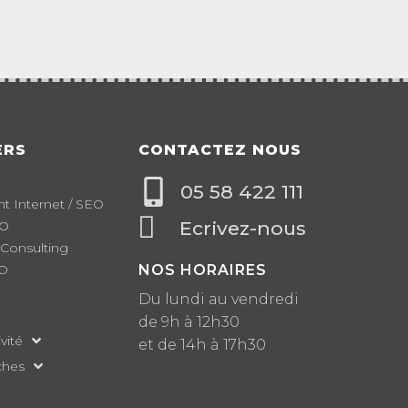
ERS
CONTACTEZ NOUS
05 58 422 111
 Internet / SEO
Ecrivez-nous
EO
 Consulting
EO
NOS HORAIRES
Du lundi au vendredi
de 9h à 12h30
vité
et de 14h à 17h30
ches