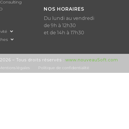
 Consulting
EO
NOS HORAIRES
Du lundi au vendredi
de 9h à 12h30
vité
et de 14h à 17h30
ches
www.nouveauSoft.com
026 – Tous droits réservés :
Mentions légales
Politique de confidentialité