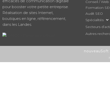
efficaces de communication digitale
Conseil / Web
pour booster votre petite entreprise.
Formation S
Réalisation de sites Internet,
Audit SEO
boutiques en ligne, référencement,
Spécialités
dans les Landes.
Secteurs d’acti
Autres recher
nouveauSoft 2