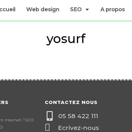
ccueil
Web design
SEO
A propos
yosurf
ERS
CONTACTEZ NOUS
05 58 422 111
 Internet / SEO
Ecrivez-nous
EO