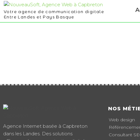
A
Votre agence de communication digitale
Entre Landes et Pays Basque
NOS MÉTI
Web design
Agence Internet basée à Capbreton
Référencement
dans les Landes. Des solutions
Consultant S