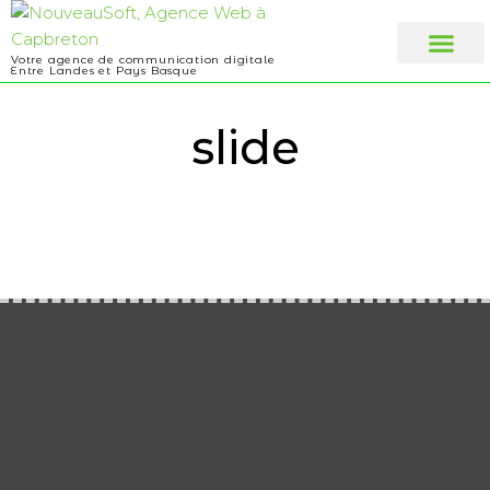
Votre agence de communication digitale
Entre Landes et Pays Basque
Web design
A propos
slide