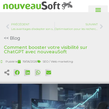
Votre agence de communication digitale
Entre Landes et Pays Basque
PRÉCÉDENT
SUIVANT
Les avantages d’adapter son site aux recherches IA dans les landes
Optimisation pour les recherches IA dans les landes : nouveauSoft vous accompagne
<< Blog
Comment booster votre visibilité sur
ChatGPT avec nouveauSoft
Publié le
19/06/2026
SEO / Web marketing