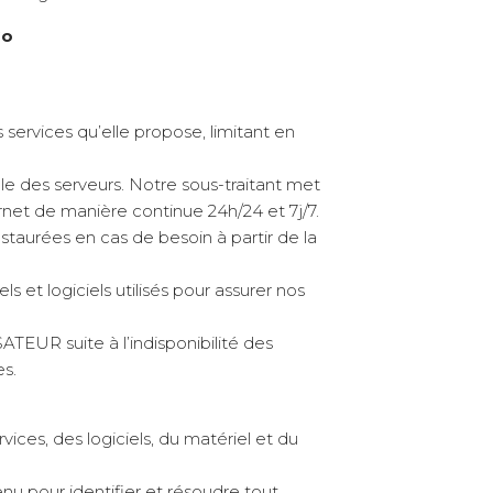
Go
services qu’elle propose, limitant en
le des serveurs. Notre sous-traitant met
net de manière continue 24h/24 et 7j/7.
aurées en cas de besoin à partir de la
et logiciels utilisés pour assurer nos
EUR suite à l’indisponibilité des
es.
ces, des logiciels, du matériel et du
u pour identifier et résoudre tout