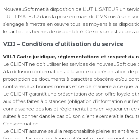
NouveauSoft met à disposition de L’UTILISATEUR un service 
L’UTILISATEUR dans la prise en main du CMS mis à sa disposi
s’engage à mettre en œuvre tous les moyens à sa disposition p
le tarif et les heures de disponibilité. Ce service est access
VIII – Conditions d’utilisation du service
VIII-1 Cadre juridique, réglementations et respect du 
Le CLIENT ne doit utiliser les services de nouveauSoft que 
à la diffusion d’informations, à la vente ou présentation de p
proscription de documents à caractère obscène et/ou contrair
contraires aux bonnes mœurs et ce de manière à ce que la
Le CLIENT garantit une présentation de son offre loyale et 
aux offres faites à distances (obligation d’information sur l’ent
connaissance des lois et réglementations en vigueur en ce qu
suites à donner dans le cas où son client exercerait la facu
Consommation.
Le CLIENT assume seul la responsabilité pleine et entière
fiscales. Il fait sien tout litige y afférant et, notamment, c