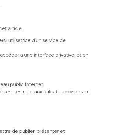
.
et article.
 utilisatrice d’un service de
céder a une interface privative, et en
au public Internet.
s est restreint aux utilisateurs disposant
tre de publier, présenter et