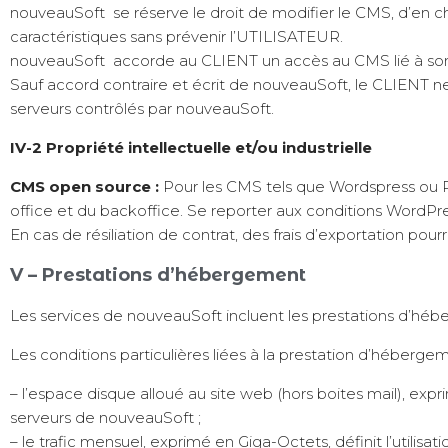
nouveauSoft se réserve le droit de modifier le CMS, d’en chan
caractéristiques sans prévenir l’UTILISATEUR.
nouveauSoft accorde au CLIENT un accès au CMS lié à son
Sauf accord contraire et écrit de nouveauSoft, le CLIENT ne s
serveurs contrôlés par nouveauSoft.
IV-2 Propriété intellectuelle et/ou industrielle
CMS open source :
Pour les CMS tels que Wordspress ou Pres
office et du backoffice. Se reporter aux conditions WordPr
En cas de résiliation de contrat, des frais d’exportation pourr
V – Prestations d’hébergement
Les services de nouveauSoft incluent les prestations d’hébe
Les conditions particulières liées à la prestation d’héberge
– l’espace disque alloué au site web (hors boites mail), 
serveurs de nouveauSoft ;
– le trafic mensuel, exprimé en Giga-Octets, définit l’utili