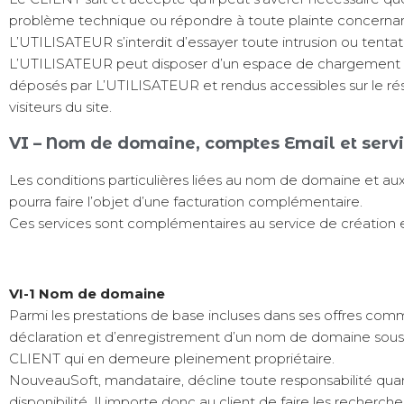
problème technique ou répondre à toute plainte concernant
L’UTILISATEUR s’interdit d’essayer toute intrusion ou tentati
L’UTILISATEUR peut disposer d’un espace de chargement de
déposés par L’UTILISATEUR et rendus accessibles sur le r
visiteurs du site.
VI – Nom de domaine, comptes Email et ser
Les conditions particulières liées au nom de domaine et au
pourra faire l’objet d’une facturation complémentaire.
Ces services sont complémentaires au service de création e
VI-1 Nom de domaine
Parmi les prestations de base incluses dans ses offres co
déclaration et d’enregistrement d’un nom de domaine sous les e
CLIENT qui en demeure pleinement propriétaire.
NouveauSoft, mandataire, décline toute responsabilité qu
disponibilité. Il importe donc au client de faire les recherch