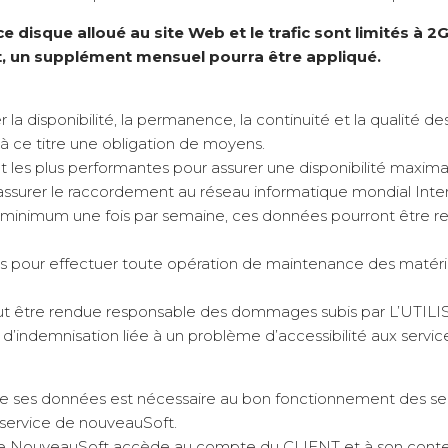
ace disque alloué au site Web et le trafic sont limités à 2
t, un supplément mensuel pourra être appliqué.
disponibilité, la permanence, la continuité et la qualité des 
 à ce titre une obligation de moyens.
 les plus performantes pour assurer une disponibilité maxima
ssurer le raccordement au réseau informatique mondial Inter
nimum une fois par semaine, ces données pourront être rest
pour effectuer toute opération de maintenance des matériels 
 être rendue responsable des dommages subis par L’UTILISAT
d’indemnisation liée à un problème d’accessibilité aux servic
 ses données est nécessaire au bon fonctionnement des servi
 service de nouveauSoft.
que NouveauSoft accède au compte du CLIENT et à son conten