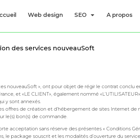
ccueil
Web design
SEO
A propos
tion des services nouveauSoft
ces nouveauSoft », ont pour objet de régir le contrat conclu 
 France, et «LE CLIENT», également nommé «L’UTILISATEUR»
qui y sont annexés.
s les offres de création et d’hébergement de sites Internet d
s sur le(s) bon(s) de commande.
 acceptation sans réserve des présentes « Conditions Génér
ns, le package souscrit et les modalités d’ouverture du service