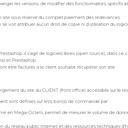
ger les versions, de modifier des fonctionnalités, spécificatio
 site sous réserve du complet paiement des redevances.
e voit attribuer aucun droit de copie ni d’utilisation du logici
tashop, il s’agit de logiciels libres (open source), dans ce cas
ess et Prestashop.
ont être facturés si le client souhaite récupérer son site.
rgement du site du CLIENT (front office) accessible sur le rés
ment sont définies sur le(s) bon(s) de commande par :
exprimé en Mega-Octets, permet de mesurer le volume de donn
sation du réseau public Internet et des ressources techniques 