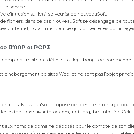
 le service.
ve d’intrusion sur le(s) serveur(s) de nouveauSoft.
 fichiers, dans ce cas NouveauSoft se désengage de toute r
éseau Internet, notamment en ce qui concerne les dommages 
vice IMAP et POP3
x comptes Email sont définies sur le(s) bon(s) de commande.
t d’hébergement de sites Web, et ne sont pas l’objet princip
mmerciales, NouveauSoft propose de prendre en charge pour 
xtensions suivantes « .com, .net, .org, .biz, .info, .fr ». Cel
ant aux noms de domaine déposés pour le compte de son cli
es nécessaires afin de s’assurer que les noms sont disponibles 