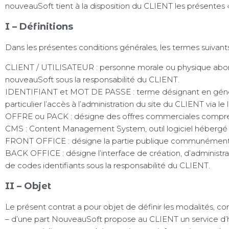
nouveauSoft tient à la disposition du CLIENT les présentes 
I – Définitions
Dans les présentes conditions générales, les termes suivants o
CLIENT / UTILISATEUR : personne morale ou physique abonné
nouveauSoft sous la responsabilité du CLIENT.
IDENTIFIANT et MOT DE PASSE : terme désignant en général 
particulier l’accès à l’administration du site du CLIENT via l
OFFRE ou PACK : désigne des offres commerciales comprena
CMS : Content Management System, outil logiciel hébergé pe
FRONT OFFICE : désigne la partie publique communément app
BACK OFFICE : désigne l’interface de création, d’administrati
de codes identifiants sous la responsabilité du CLIENT.
II – Objet
Le présent contrat a pour objet de définir les modalités, con
– d’une part NouveauSoft propose au CLIENT un service d’h