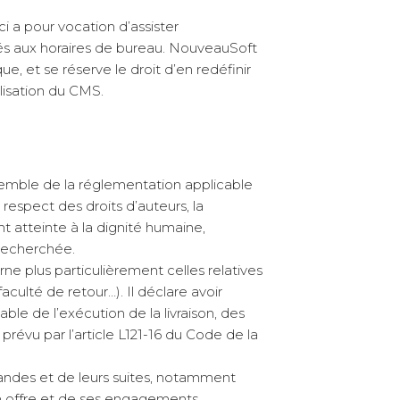
 a pour vocation d’assister
vrés aux horaires de bureau. NouveauSoft
e, et se réserve le droit d’en redéfinir
ilisation du CMS.
nsemble de la réglementation applicable
 respect des droits d’auteurs, la
t atteinte à la dignité humaine,
recherchée.
ne plus particulièrement celles relatives
 faculté de retour…). Il déclare avoir
le de l’exécution de la livraison, des
révu par l’article L121-16 du Code de la
andes et de leurs suites, notamment
 son offre et de ses engagements