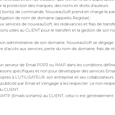
r la protection des marques, des noms et droits d’auteurs.
le(s) bon(s) de commande, NouveauSoft prend en charge le pa
égation de nom de domaine (appelés Registar).
ux services de nouveauSoft, les redevances et frais de transf
ns utiles au CLIENT pour le transfert et la gestion de son no
estion administrative de son domaine, NouveauSoft se dégage 
d’accès aux services, perte du nom de domaine, frais de ré-
r un serveur de Email POP3 ou IMAP dans les conditions défin
besoins spécifiques et non pour développer des services Email
propres à L’UTILISATEUR, son entreprise et ses collaborateur
publicité par Email et s’engage à les respecter. Le non-respe
du CLIENT.
MTP (Emails sortants) au CLIENT, celui-ci est généralement fo