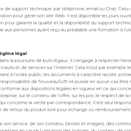
de support technique, par téléphone, email ou Chat. Celui-ci
tion pour gérer son site Web. Il est disponible les jours ou
our garantir la qualité et la disponibilité du support techniqu
ible aux personnes ayant reçu au préalable une formation à l’ut
régime légal
dans la poursuite de buts légaux. Il s’engage à respecter l’e
roduits et de services sur l’Internet. Cela inclut par exemple le
e à l’ordre public, les documents à caractère raciste, portan
 responsabilité de NouveauSoft ne puisse en aucun cas être 
conforme aux dispositions légales en vigueur en ce qui concer
reprise, sur le contenu de l’offre, sur les prix, le respect de la
i concerne la vente par correspondance. Il est seul responsab
lté de retour du produit livré pour échange ou remboursement p
 de son service, de son contenu (textes et images), des comm
eux mettant en cause l’utilisation des logiciels, du contenu de