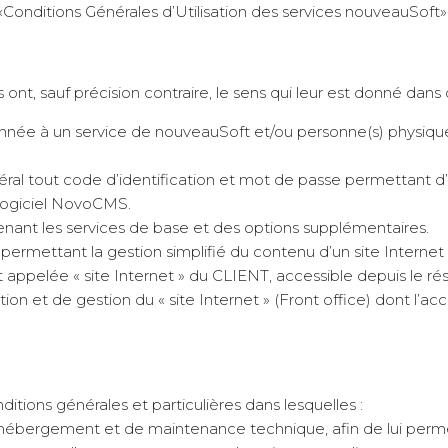
«Conditions Générales d’Utilisation des services nouveauSoft»
nt, sauf précision contraire, le sens qui leur est donné dans c
e à un service de nouveauSoft et/ou personne(s) physique(s)
tout code d’identification et mot de passe permettant d’ac
e logiciel NovoCMS.
nt les services de base et des options supplémentaires.
rmettant la gestion simplifié du contenu d’un site Internet
elée « site Internet » du CLIENT, accessible depuis le rése
on et de gestion du « site Internet » (Front office) dont l’accè
ditions générales et particulières dans lesquelles :
ébergement et de maintenance technique, afin de lui permet