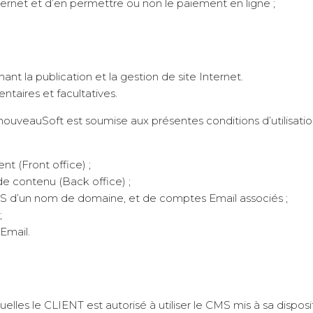
ternet et d’en permettre ou non le paiement en ligne ;
t la publication et la gestion de site Internet.
taires et facultatives.
nouveauSoft est soumise aux présentes conditions d’utilisatio
nt (Front office) ;
de contenu (Back office) ;
DNS d’un nom de domaine, et de comptes Email associés ;
;
Email.
quelles le CLIENT est autorisé à utiliser le CMS mis à sa dispo