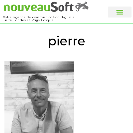
Votre agence de communication digitale
Entre Landes et Pays Basque
Web design
A propos
pierre